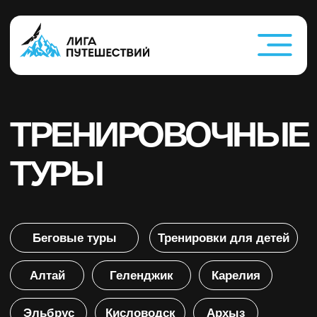
ТРЕНИРОВОЧНЫЕ
ТУРЫ
Беговые туры
Тренировки для детей
Алтай
Геленджик
Карелия
Эльбрус
Кисловодск
Архыз
Узбекистан
Беларусь
Калининград
Вело-туры
Абхазия
Дагестан
Турция
Сахалин. Владивосток
Казахстан