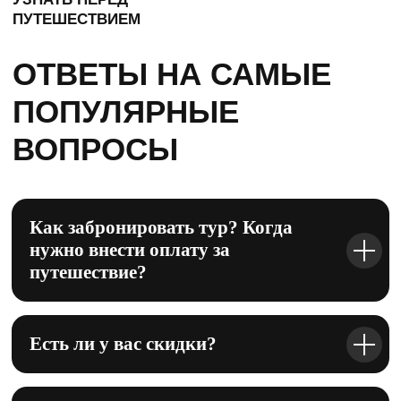
Политика конфиденциальности
Оферта
Юридические документы
СВЯЗАТЬСЯ С НАМИ
ТУРЫ ДЛЯ ДУШИ INSTAGRAM
ТРЕНИРОВОЧНЫЕ ТУРЫ INSTAGRAM
TELEGRAM
Как забронировать тур? Когда
VKONTAKTE
нужно внести оплату за
путешествие?
YOUTUBE
ДЗЕН
Есть ли у вас скидки?
*является продуктом компании Meta, признана
экстремистской организацией, деятельность которой
запрещена на территории РФ.