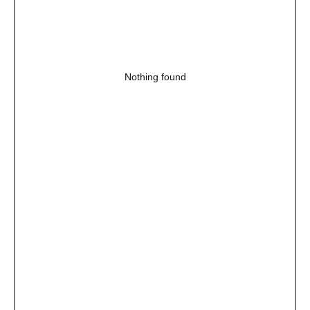
Nothing found
ОТЗЫВЫ
НИКТО НЕ РАССКАЖЕТ
ЛУЧШЕ, ЧЕМ НАШИ
ПУТЕШЕСТВЕННИКИ