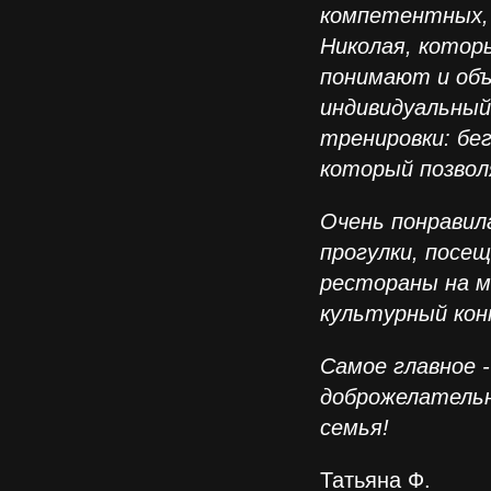
компетентных,
Николая, котор
понимают и объ
индивидуальный
тренировки: бе
который позвол
Очень понравила
прогулки, посе
рестораны на м
культурный кон
Самое главное 
доброжелательн
семья!
Татьяна Ф.