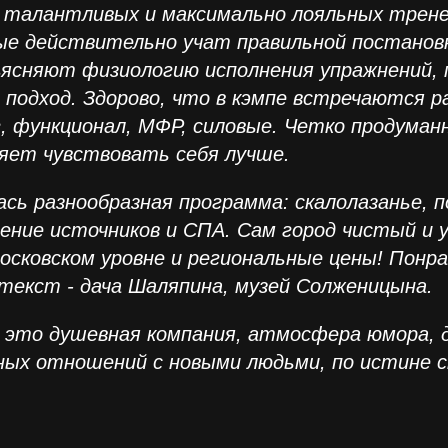
 талантливых и максимально лояльных трене
ые действительно учат правильной постановк
ясняют физиологию исполнения упражнений,
 подход. Здорово, что в кэмпе встречаются р
г, функционал, МФР, силовые. Четко продуман
яет чувствовать себя лучше.
сь разнообразная программа: скалолазанье, п
щение источников и СПА. Сам город чистый и 
осковском уровне и региональные цены! Понр
текст - дача Шаляпина, музей Солженицына.
- это душевная компания, атмосфера юмора, 
ых отношений с новыми людьми, по истине 