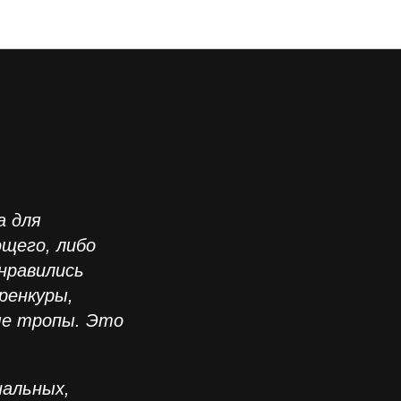
а для
щего, либо
онравились
ренкуры,
ые тропы. Это
нальных,