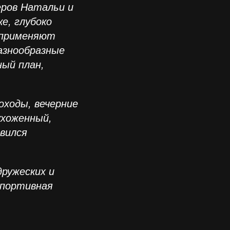
ров Натальи и
е, глубоко
 применяют
азнообразные
ный план,
оходы, вечерние
ухоженный,
авился
дружеских и
спортивная