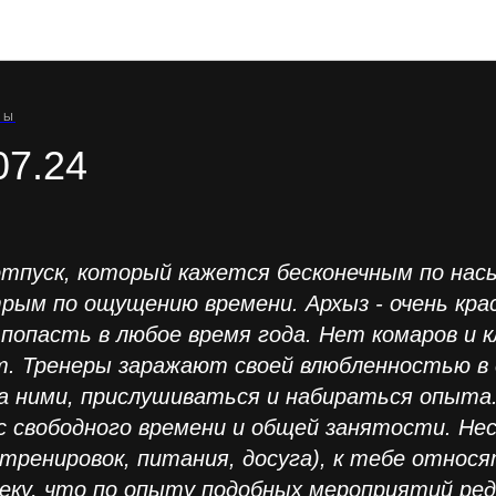
Отзывы участников туров
РЫ
07.24
тпуск, который кажется бесконечным по нас
рым по ощущению времени. Архыз - очень кра
попасть в любое время года. Нет комаров и 
т. Тренеры заражают своей влюбленностью в 
а ними, прислушиваться и набираться опыта
с свободного времени и общей занятости. Не
тренировок, питания, досуга), к тебе относя
веку, что по опыту подобных мероприятий ре