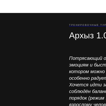
ТРЕНИРОВОЧНЫЕ ТУ
Архыз 1.
Потрясающий о
эмоциям и быст
котором можно 
особенно радуе
Хочется идти з
соблюдён балан
порядок (режим 
взрослому чело