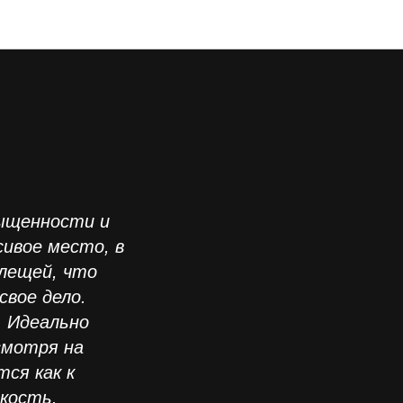
ыщенности и
сивое место, в
клещей, что
свое дело.
. Идеально
смотря на
тся как к
дкость.