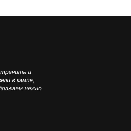
и тренить и
ли в кэмпе,
одолжаем нежно