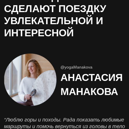
Адрес: 199435, г. Москва, р-н
Хамовники, наб. Саввинская, д. 23,
строен. 1, помещ. 28.
Туроператор РТО 024851
КУПИТЬ ТУР
+7 (967) 122-55-91
TRAVELLIGA@YANDEX.RU
НАВИГАЦИЯ
Главная
Календарь путешествий
Тренировочные туры
Туры для души
Корпоративные туры
Отзывы
О нас
Политика конфиденциальности
Оферта
Юридические документы