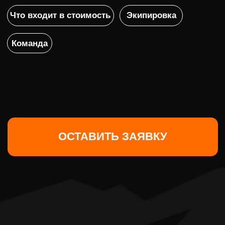
ОСТАВИТЬ ЗАЯВКУ
О ТУРЕ
ПРИГЛАШАЕМ ВАС В
ПРАЗДНИЧНЫЙ ТУР ПО
АРМЕНИИ!
В этом туре вас ждут истории и артефакты
Библейских времен, древние горы, пещеры и
храмы, проведениев особой атмосфере
армянского застолья в компании активных,