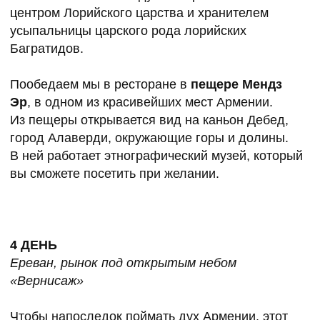
СДЕЛАЮТ ПОЕЗДКУ
УВЛЕКАТЕЛЬНОЙ И
ИНТЕРЕСНОЙ
@yogaManakova
АНАСТАСИЯ
МАНАКОВА
“Люблю горы и походы. Рада показать любимые
маршруты и помочь вернуться из головы в тело
с помощью практик”.
Специалист адаптивной физкультуры, йога-
терапевт и практический психолог в телесно-
ориентированном подходе
Основатель и ведущий преподаватель студии
“Йога в лесу”
Тренер с международной сертификацией по