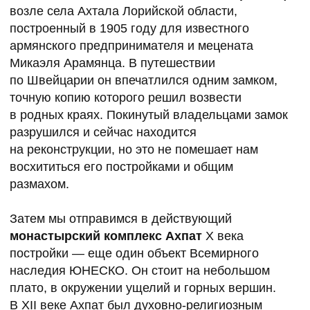
● Сопровождение турлидера
В СТОИМОСТЬ ТУРА НЕ ВКЛЮЧЕНО:
● Авиаперелет
● Трансфер из/до аэропорта
● Обеды
● Ужины (кроме 1-го дня)
● Медстраховка
СТОИМОСТЬ ТУРА 74 000 РУБ.
ОСТАВИТЬ ЗАЯВКУ
КОМАНДА
НАШИ ГИДЫ