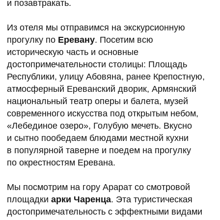
метров, откуда открывается завораживающий
вид на скалистый Иджеванский хребет
и Дилижанский национальный парк. Иногда
здесь отдыхают облака. В этом особенном
месте мы организуем сладкий пикник. Ужинать
поедем в отель.
В отеле у нас еще останется время на то, чтобы
пообщаться за настольными играми и спокойно
провести вечер перед сном.
3 ДЕНЬ
Замок Микаэла Арамянца, монастырский
комплекс Ахпат, ресторан и этнографический
музей в пещере Мендз Эр, монастырь Санаин,
отель в селе
Встречаемся на пробуждающей практике йоги
в 8 часов, потом завтракаем и выезжаем
из отеля. Нас ждет пока еще не исследованный
север Армении.
Сначала мы посетим
замок Микаэла Арамянца