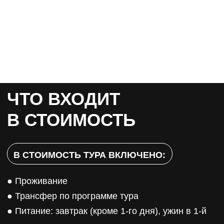
● туалетные принадлежности
● сушка для обуви (не обязательно)
● паспорт (билеты можно покупать как по
Российскому так и по загранпаспорту)
● гигиеническая помада с SPF
● личная аптечка
● медицинский полис
● деньги на личные расходы
ОБЯЗАТЕЛЬНО сообщите инструктору об
аллергии, ваших заболеваниях и
необходимости наличия определенных
медикаментов.
ПОГНАЛИ! ОТКРОЙ МИР