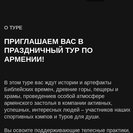
успешных, интересных людей – участников наших
спортивных кэмпов и Туров для души.
Вы освоите поддерживающие телесные практики,
обойдете исторические окрестности Еревана,
природные парки северо-восточной Армении,
насладитесь традиционными блюдами армянской
кухни, посетите древние места поселений людей
и горные монастыри, пообщаетесь с природой,
комфортно отдохнете и вдохновитесь!