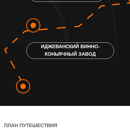
Мы посмотрим на гору Арарат со смотровой
площадки
арки Чаренца
. Эта туристическая
достопримечательность с эффектными видами
расположена на холме по дороге из Еревана
в Гарни и посвящена армянскому поэту Егише
Чаренцу.
Далее поедем к древнему скальному массиву
Симфония камней
с впечатляющими
базальтовыми склонами, которые напоминают
органную установку. Там мы погуляем,
посмотрим результаты удивительных
геологических процессов, которые происходили
40 млн лет назад и насладимся красотой
окружающих видов.
Следующая точка путешествия —
средневековый
монастырский комплекс
Гегард
из списка объектов Всемирного
культурного наследия ЮНЕСКО. Он включает
в себя высеченные из скалы церкви, пещерные
кельи и многочисленные хачкары — каменные
стелы с резными крестами.
Затем мы посетим расположенный поблизости