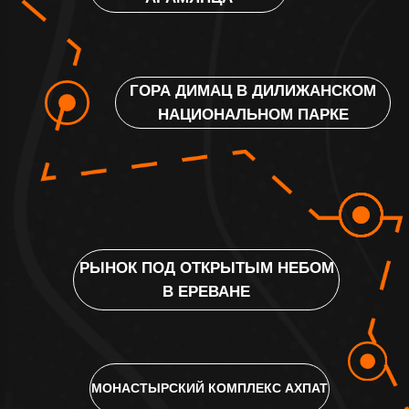
1 ДЕНЬ
Экскурсия по Еревану. Путешествие
по окрестностям: арка Чаренца, ущелье
Симфония камней, монастырь Гегард,
языческий храм в Гарни, ужин в ресторане
с мастер-классом в Гарни. Отель в Ереване
С 9 до 10 часов встречаемся в
отеле в центре
Еревана
, где вы сможете оставить чемоданы
и позавтракать.
Из отеля мы отправимся на экскурсионную
прогулку по
Еревану
. Посетим всю
историческую часть и основные
достопримечательности столицы: Площадь
Республики, улицу Абовяна, ранее Крепостную,
атмосферный Ереванский дворик, Армянский
национальный театр оперы и балета, музей
современного искусства под открытым небом,
«Лебединое озеро», Голубую мечеть. Вкусно
и сытно пообедаем блюдами местной кухни
в популярной таверне и поедем на прогулку
по окрестностям Еревана.