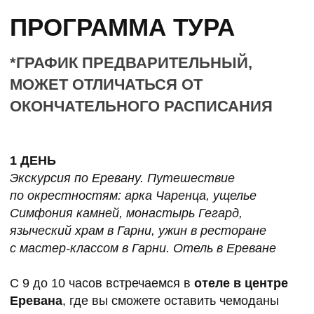
армянский языческий храм
, посвященный
богу солнца Михру. Он построен на территории
Гарнийской крепости в I веке н.э. царем Трдатом
I и выглядит так, будто попал в Армению
из Древней Греции.
После мы отправимся в рыбный
ресторан
в Гарни
, где посетим мастер-класс по выпечке
армянского лаваша и насладимся прекрасным
ужином с разнообразием блюд местной кухни.
Здесь мы познакомимся ближе, по традициям
щедрого армянского застолья.
А далее вернемся в отель — отдыхать
и восстанавливать силы. Здесь у вас будет
возможность посетить круглосуточную сауну.
2 ДЕНЬ
Здесь у вас будет время отдохнуть и сделать
мягкую практику для снятия напряжения после
дороги до ужина в ресторане отеля. А после
ужина желающие продлить общение смогут
присоединиться к нашим настольным играм.
После мы поедем на
гору Димац
высотой 2378