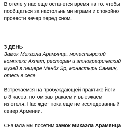
ЧТО ВХОДИТ
В СТОИМОСТЬ
В СТОИМОСТЬ ТУРА ВКЛЮЧЕНО:
● Проживание
● Трансфер по программе тура
● Питание: завтрак (кроме 1-го дня), ужин в 1-й
день
● Экскурсия по Еревану
● Телесные практики с 2-го по 4-й день
путешествия
● Мастер-класс по выпечке армянского лаваша
● Экскурсия с дегустацией вина на Иджеванский
винно-коньячный завод
● Джип-тур на гору Димац
● Входные билеты на все локации