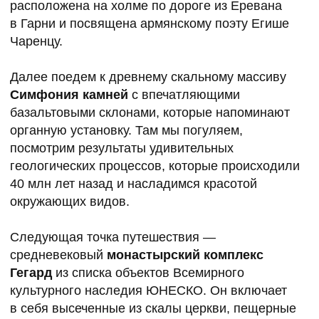
возле села Ахтала Лорийской области,
построенный в 1905 году для известного
армянского предпринимателя и мецената
Микаэля Арамянца. В путешествии
по Швейцарии он впечатлился одним замком,
точную копию которого решил возвести
в родных краях. Покинутый владельцами замок
разрушился и сейчас находится
на реконструкции, но это не помешает нам
восхититься его постройками и общим
размахом.
Затем мы отправимся в действующий
монастырский комплекс Ахпат
Х века
постройки — еще один объект Всемирного
наследия ЮНЕСКО. Он стоит на небольшом
плато, в окружении ущелий и горных вершин.
В XII веке Ахпат был духовно-религиозным
центром Лорийского царства и хранителем
усыпальницы царского рода лорийских
Багратидов.
Пообедаем мы в ресторане в
пещере Мендз
Эр
, в одном из красивейших мест Армении.
Из пещеры открывается вид на каньон Дебед,