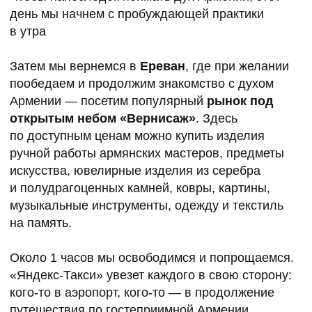
йоге Айенгара, аэройоге
Ведущая йога-туров в Подмосковье, Армении,
Сочи, на Алтае и Байкале.
ЭКИПИРОВКА
ОДЕЖДА
● непродуваемая теплая верхняя одежда
● трекинговые ботинки с подошвой “трактор”
● теплые тапочки для отдыха в гостинице
● теплые носки (несколько пар, желательно
высокие, термо с добавлением шерсти)
● теплая одежда для отдыха в гостинице