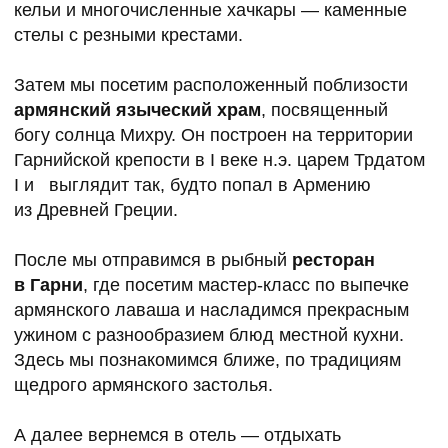
город Алаверди, окружающие горы и долины.
В ней работает этнографический музей, который
вы сможете посетить при желании.
4 ДЕНЬ
Ереван, рынок под открытым небом
«Вернисаж»
Чтобы напоследок поймать дух Армении, этот
день мы начнем с пробуждающей практики
в утра
Затем мы вернемся в
Ереван
, где при желании
пообедаем и продолжим знакомство с духом
Армении — посетим популярный
рынок под
открытым небом «Вернисаж»
. Здесь
по доступным ценам можно купить изделия
ручной работы армянских мастеров, предметы
искусства, ювелирные изделия из серебра
и полудрагоценных камней, ковры, картины,
музыкальные инструменты, одежду и текстиль
на память.