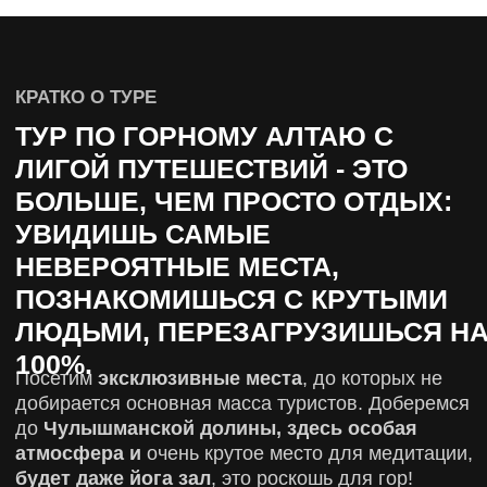
посмотрим на закат
и сфотографируемся на
фоне горных пиков
. Займемся йогой
с видом на
Катунь
. Проведем медитацию созерцая
слияние
рек Чуи и Катуни
.
Тропами между скал и водопадов, вдоль ледника
проследуем к
Голубому озеру.
Переправившись
через реку на лодке дойдем до красивейшего
водопада Куркур
и
проведём медитацию.
Устроим пикник рядом с
каскадным водопадом
Учар и
многое другое!
Будем жить
в комфортных домах с отоплением,
туалетом, раковиной и душем
, что для этого
региона редкость.
Еда будет везде вкусная,
а не
походные консервы.
Оставьте заявку и получите полный маршрут и
все детали.