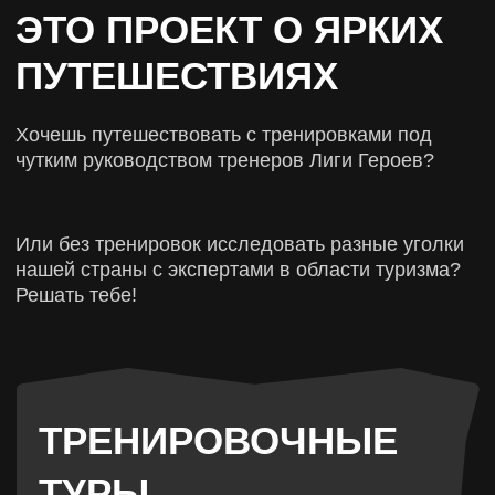
VKONTAKTE
YOUTUBE
ДЗЕН
*является продуктом компании Meta, признана
экстремистской организацией, деятельность которой
запрещена на территории РФ.
© All Rights Reserved