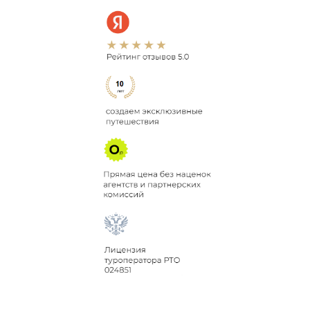
КРАТКО О ТУРЕ
ТУР ПО ГОРНОМУ АЛТАЮ С
ЛИГОЙ ПУТЕШЕСТВИЙ - ЭТО
БОЛЬШЕ, ЧЕМ ПРОСТО ОТДЫХ:
УВИДИШЬ САМЫЕ
НЕВЕРОЯТНЫЕ МЕСТА,
ПОЗНАКОМИШЬСЯ С КРУТЫМИ
ЛЮДЬМИ, ПЕРЕЗАГРУЗИШЬСЯ НА
100%.
Посетим
эксклюзивные места
, до которых не
добирается основная масса туристов. Доберемся
до
Чулышманской долины, здесь особая
атмосфера и
очень крутое место для медитации,
будет даже йога зал
, это роскошь для гор!
Посетим
гейзерное озеро
с уникальным
бирюзовым цветом. Посетим
Алтайский Марс
.
Поднимемся на высоту 3 тысяч метров, где