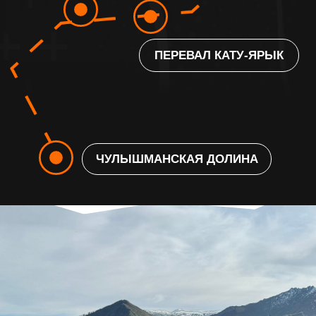
ЧТО ВХОДИТ
В СТОИМОСТЬ
В СТОИМОСТЬ ТУРА ВКЛЮЧЕНО:
Комфортное
проживание
Мастер-класс
“Вкус Алтая”
Питание
: завтраки, обеды и ужины