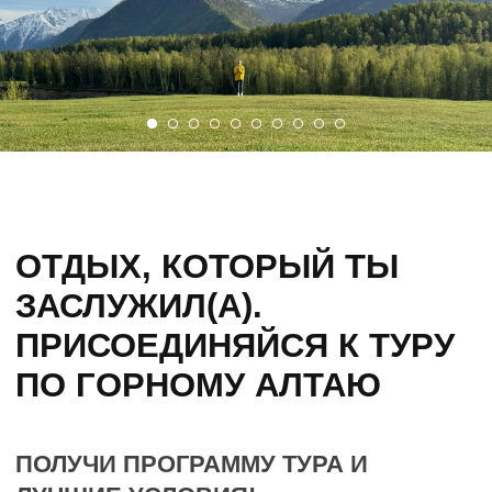
Пикник на водопаде
Учар и леднике Актру,
Трансфер
из/в аэропорта г. Горно-Алтайск
Трансфер
по маршруту: автобус Мерседес,
УАЗики в трудно проходимых местах,
переправы на лодках
Все экскурсии
по маршруту
Концерт
кайчи
Баня
2 раза
Занятия
по йоге и медитациям
Сопровождение
гида
Страховка от клеща
В СТОИМОСТЬ ТУРА НЕ ВКЛЮЧЕНО:
Авиаперелет
Сплав (3500 руб.)
ТУР НА 7-ДНЕЙ С ПИТАНИЕМ - 109 500
₽