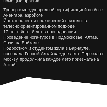
ЭТО ПРОЕКТ О ЯРКИХ
ПУТЕШЕСТВИЯХ
Хочешь путешествовать с тренировками под
чутким руководством тренеров Лиги Героев?
Или без тренировок исследовать разные уголки
нашей страны с экспертами в области туризма?
Решать тебе!
ТРЕНИРОВОЧНЫЕ
ТУРЫ
Тренировочные сборы
— это прекрасная
возможность потренироваться, улучшить
общую физическую подготовку, получить
множество ценных советов от наших
тренеров, завязать новые знакомства
и в дальнейшем поддерживать дружеские