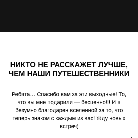
НИКТО НЕ РАССКАЖЕТ ЛУЧШЕ,
ЧЕМ НАШИ ПУТЕШЕСТВЕННИКИ
ООО «Лига путешествий»
ИНН 9704212390
Адрес: 199435, г. Москва, р-н
Хамовники, наб. Саввинская, д. 23,
Ребята… Спасибо вам за эти выходные! То,
строен. 1, помещ. 28.
что вы мне подарили — бесценно!!! И я
Туроператор РТО 024851
безумно благодарен вселенной за то, что
+7 (967) 122-55-91
теперь знаком с каждым из вас! Жду новых
встреч)
TRAVELLIGA@YANDEX.RU