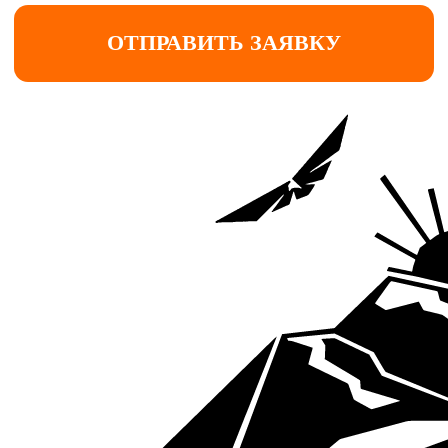
для этих районов. Вам будет предоставлено
лучшее жилье из имеющегося с
возможностью
выбрать домики на берегу реки с
панорамными окнами.
3 НОЧИ НА БАЗЕ "КАМЕННЫЕ
ГРИБЫ" (ДОЛИНА ЧУЛЫШМАНА)
Размещение: в
уютных домиках с печью
внутри
, туалетом и раковиной. На территории
базы имеются 3 душа и баня.