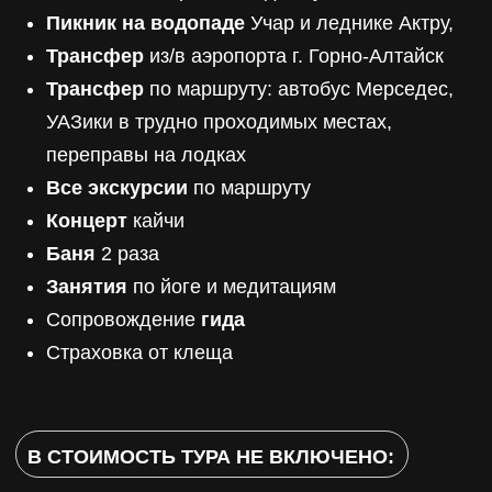
МАНАКОВА
“Люблю горы и походы. Рада показать любимые
маршруты и помочь вернуться из головы в тело, с
помощью практик”.
Тренер с международной сертификацией по йоге
Айенгара, аэройоге
Йога-терапевт и практический психолог в
телесно-ориентированном подходе
17 лет в йоге, 8 лет в преподавании
Проведение йога-туров в Подмосковье, Алтае,
Сочи, на Байкале.
Подростком и студентом жила в Барнауле,
посещала Горный Алтай каждое лето. Переехав в
Москву, продолжила каждое лето приезжать на
Алтай.