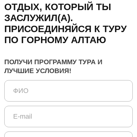
отношения с единомышленниками.
ТУРЫ ДЛЯ ДУШИ
Это проект о путешествиях, целью
которого является показать людям
разные уголки нашей планеты!
Отдохнуть от суеты города,
перезагрузиться, насладиться тишиной
и единением с природой. Мы создаем
комьюнити единомышленников,
которые любят путешествовать так же,
как и мы